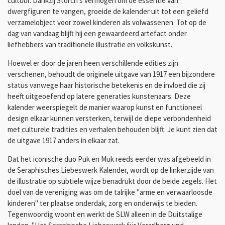
cultuur. Dankzij Storch’s vermogen om de essentie van
dwergfiguren te vangen, groeide de kalender uit tot een geliefd
verzamelobject voor zowel kinderen als volwassenen. Tot op de
dag van vandaag blijft hij een gewaardeerd artefact onder
liefhebbers van traditionele illustratie en volkskunst.
Hoewel er door de jaren heen verschillende edities zijn
verschenen, behoudt de originele uitgave van 1917 een bijzondere
status vanwege haar historische betekenis en de invloed die zij
heeft uitgeoefend op latere generaties kunstenaars. Deze
kalender weerspiegelt de manier waarop kunst en functioneel
design elkaar kunnen versterken, terwijl de diepe verbondenheid
met culturele tradities en verhalen behouden blijft. Je kunt zien dat
de uitgave 1917 anders in elkaar zat.
Dat het iconische duo Puk en Muk reeds eerder was afgebeeld in
de Seraphisches Liebeswerk Kalender, wordt op de linkerzijde van
de illustratie op subtiele wijze benadrukt door de beide zegels. Het
doel van de vereniging was om de talrijke "arme en verwaarloosde
kinderen" ter plaatse onderdak, zorg en onderwijs te bieden.
Tegenwoordig woont en werkt de SLW alleen in de Duitstalige