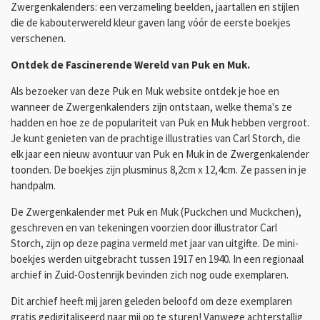
Zwergenkalenders: een verzameling beelden, jaartallen en stijlen
die de kabouterwereld kleur gaven lang vóór de eerste boekjes
verschenen.
Ontdek de Fascinerende Wereld van Puk en Muk.
Als bezoeker van deze Puk en Muk website ontdek je hoe en
wanneer de Zwergenkalenders zijn ontstaan, welke thema's ze
hadden en hoe ze de populariteit van Puk en Muk hebben vergroot.
Je kunt genieten van de prachtige illustraties van Carl Storch, die
elk jaar een nieuw avontuur van Puk en Muk in de Zwergenkalender
toonden. De boekjes zijn plusminus 8,2cm x 12,4cm. Ze passen in je
handpalm.
De Zwergenkalender met Puk en Muk (Puckchen und Muckchen),
geschreven en van tekeningen voorzien door illustrator Carl
Storch, zijn op deze pagina vermeld met jaar van uitgifte. De mini-
boekjes werden uitgebracht tussen 1917 en 1940. In een regionaal
archief in Zuid-Oostenrijk bevinden zich nog oude exemplaren.
Dit archief heeft mij jaren geleden beloofd om deze exemplaren
gratis gedigitaliseerd naar mij op te sturen! Vanwege achterstallig