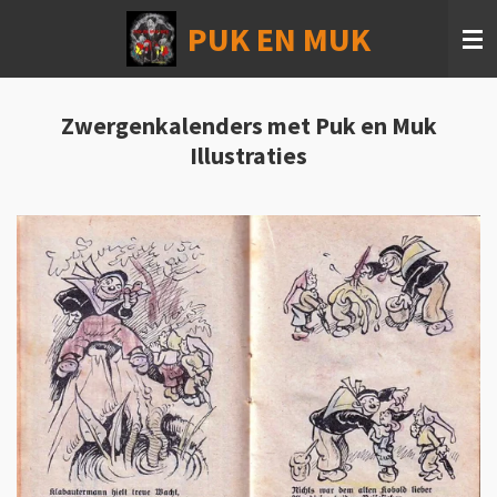
Ga
PUK EN MUK
direct
naar
de
hoofdinhoud
Zwergenkalenders met Puk en Muk
Illustraties