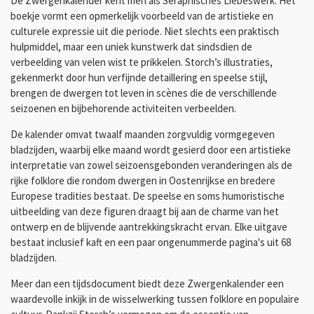
De Zwergenkalender kent men als Seraphisches Liebeswerk. Het
boekje vormt een opmerkelijk voorbeeld van de artistieke en
culturele expressie uit die periode. Niet slechts een praktisch
hulpmiddel, maar een uniek kunstwerk dat sindsdien de
verbeelding van velen wist te prikkelen. Storch’s illustraties,
gekenmerkt door hun verfijnde detaillering en speelse stijl,
brengen de dwergen tot leven in scènes die de verschillende
seizoenen en bijbehorende activiteiten verbeelden.
De kalender omvat twaalf maanden zorgvuldig vormgegeven
bladzijden, waarbij elke maand wordt gesierd door een artistieke
interpretatie van zowel seizoensgebonden veranderingen als de
rijke folklore die rondom dwergen in Oostenrijkse en bredere
Europese tradities bestaat. De speelse en soms humoristische
uitbeelding van deze figuren draagt bij aan de charme van het
ontwerp en de blijvende aantrekkingskracht ervan. Elke uitgave
bestaat inclusief kaft en een paar ongenummerde pagina's uit 68
bladzijden.
Meer dan een tijdsdocument biedt deze Zwergenkalender een
waardevolle inkijk in de wisselwerking tussen folklore en populaire