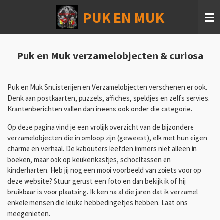
Ga
PUK EN MUK
direct
naar
de
hoofdinhoud
Puk en Muk verzamelobjecten & curiosa
Puk en Muk Snuisterijen en Verzamelobjecten verschenen er ook.
Denk aan postkaarten, puzzels, affiches, speldjes en zelfs servies.
Krantenberichten vallen dan ineens ook onder die categorie.
Op deze pagina vind je een vrolijk overzicht van de bijzondere
verzamelobjecten die in omloop zijn (geweest), elk met hun eigen
charme en verhaal. De kabouters leefden immers niet alleen in
boeken, maar ook op keukenkastjes, schooltassen en
kinderharten. Heb jij nog een mooi voorbeeld van zoiets voor op
deze website? Stuur gerust een foto en dan bekijk ik of hij
bruikbaar is voor plaatsing. Ik ken na al die jaren dat ik verzamel
enkele mensen die leuke hebbedingetjes hebben. Laat ons
meegenieten.