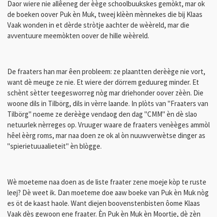
Daor wiere nie allêeneg der èège schoolbuukskes gemòkt, mar ok
de boeken oover Puk èn Muk, tweej klèèn mènnekes die bij Klaas
Vaak wonden in et dèrde stròtje aachter de wèèreld, mar die
avventuure meemòkten oover de hille wèèreld.
De fraaters han mar êen probleem: ze plaantten derèège nie vort,
want dè meuge ze nie. Et wiere der dörrem geduureg minder. Et
schènt sètter teegesworreg nòg mar driehonder oover zèèn. Die
woone dils in Tilbörg, dils in vèrre laande. In plòts van "Fraaters van
Tilbörg" noeme ze derèège vendaog den dag "CMM" èn dè slao
netuurlek nèrreges op. Vruuger waare de fraaters venèèges ammòl
hêel èèrg roms, mar naa doen ze ok al òn nuuwverwètse dinger as
"spierietuuaalieteit" èn blògge.
Wè moeteme naa doen as de liste fraater zene moeje kòp te ruste
leej? Dè weet ik. Dan moeteme doe aaw boeke van Puk èn Muk nòg
es öt de kaast haole. Want diejen boovenstenbisten ôome Klaas
Vaak dès gewoon ene fraater. Èn Puk èn Muk èn Moortje, dè zèn