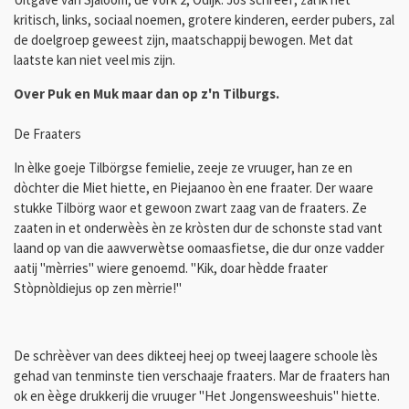
kritisch, links, sociaal noemen, grotere kinderen, eerder pubers, zal
de doelgroep geweest zijn, maatschappij bewogen. Met dat
laatste kan niet veel mis zijn.
Over Puk en Muk maar dan op z'n Tilburgs.
De Fraaters
In èlke goeje Tilbörgse femielie, zeeje ze vruuger, han ze en
dòchter die Miet hiette, en Piejaanoo èn ene fraater. Der waare
stukke Tilbörg waor et gewoon zwart zaag van de fraaters. Ze
zaaten in et onderwèès èn ze kròsten dur de schonste stad vant
laand op van die aawverwètse oomaasfietse, die dur onze vadder
aatij "mèrries" wiere genoemd. "Kik, doar hèdde fraater
Stòpnòldiejus op zen mèrrie!"
De schrèèver van dees dikteej heej op tweej laagere schoole lès
gehad van tenminste tien verschaaje fraaters. Mar de fraaters han
ok en èège drukkerij die vruuger "Het Jongensweeshuis" hiette.