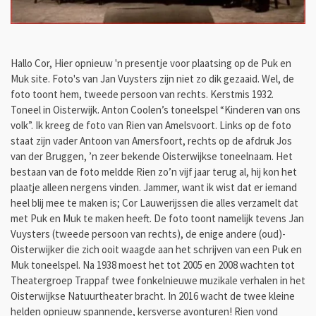
Hallo Cor, Hier opnieuw 'n presentje voor plaatsing op de Puk en
Muk site. Foto's van Jan Vuysters zijn niet zo dik gezaaid. Wel, de
foto toont hem, tweede persoon van rechts.
Kerstmis 1932.
Toneel in Oisterwijk. Anton Coolen’s toneelspel “Kinderen van ons
volk”. Ik kreeg de foto van Rien van Amelsvoort. Links op de foto
staat zijn vader Antoon van Amersfoort, rechts op de afdruk Jos
van der Bruggen, ’n zeer bekende Oisterwijkse toneelnaam. Het
bestaan van de foto meldde Rien zo’n vijf jaar terug al, hij kon het
plaatje alleen nergens vinden. Jammer, want ik wist dat er iemand
heel blij mee te maken is; Cor Lauwerijssen die alles verzamelt dat
met Puk en Muk te maken heeft. De foto toont namelijk tevens Jan
Vuysters (tweede persoon van rechts), de enige andere (oud)-
Oisterwijker die zich ooit waagde aan het schrijven van een Puk en
Muk toneelspel. Na 1938 moest het tot 2005 en 2008 wachten tot
Theatergroep Trappaf twee fonkelnieuwe muzikale verhalen in het
Oisterwijkse Natuurtheater bracht. In 2016 wacht de twee kleine
helden opnieuw spannende, kersverse avonturen!
Rien vond