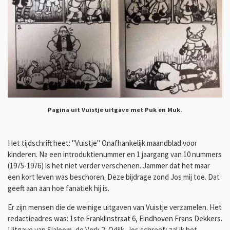
Pagina uit Vuistje uitgave met Puk en Muk.
Het tijdschrift heet: "Vuistje" Onafhankelijk maandblad voor
kinderen. Na een introduktienummer en 1 jaargang van 10 nummers
(1975-1976) is het niet verder verschenen. Jammer dat het maar
een kort leven was beschoren. Deze bijdrage zond Jos mij toe. Dat
geeft aan aan hoe fanatiek hij is.
Er zijn mensen die de weinige uitgaven van Vuistje verzamelen. Het
redactieadres was: 1ste Franklinstraat 6, Eindhoven Frans Dekkers.
Uitgave van Sjaloom, de Vork 2, Odijk. Jos schreef; zal ik het