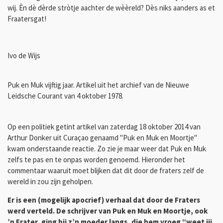
wij. Èn dè dèrde stròtje aachter de wèèreld? Dès niks aanders as et
Fraatersgat!
Ivo de Wijs
Puk en Muk vijftig jaar. Artikel uit het archief van de Nieuwe
Leidsche Courant van 4 oktober 1978.
Op een politiek getint artikel van zaterdag 18 oktober 2014 van
Arthur Donker uit Curaçao genaamd "Puk en Muk en Moortje"
kwam onderstaande reactie. Zo zie je maar weer dat Puk en Muk
zelfs te pas en te onpas worden genoemd. Hieronder het
commentaar waaruit moet blijken dat dit door de fraters zelf de
wereld in zou zijn geholpen.
Er is een (mogelijk apocrief) verhaal dat door de Fraters
werd verteld. De schrijver van Puk en Muk en Moortje, ook
’n Frater, ging bij z’n moeder langs, die hem vroeg “weet jij