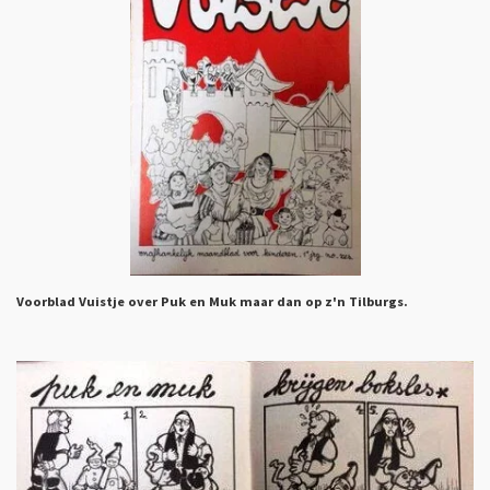
Voorblad Vuistje over Puk en Muk maar dan op z'n Tilburgs.