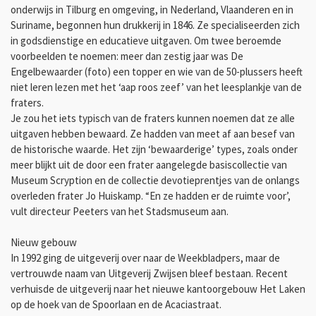
onderwijs in Tilburg en omgeving, in Nederland, Vlaanderen en in
Suriname, begonnen hun drukkerij in 1846. Ze specialiseerden zich
in godsdienstige en educatieve uitgaven. Om twee beroemde
voorbeelden te noemen: meer dan zestig jaar was De
Engelbewaarder (foto) een topper en wie van de 50-plussers heeft
niet leren lezen met het ‘aap roos zeef’ van het leesplankje van de
fraters.
Je zou het iets typisch van de fraters kunnen noemen dat ze alle
uitgaven hebben bewaard. Ze hadden van meet af aan besef van
de historische waarde. Het zijn ‘bewaarderige’ types, zoals onder
meer blijkt uit de door een frater aangelegde basiscollectie van
Museum Scryption en de collectie devotieprentjes van de onlangs
overleden frater Jo Huiskamp. “En ze hadden er de ruimte voor’,
vult directeur Peeters van het Stadsmuseum aan.
Nieuw gebouw
In 1992 ging de uitgeverij over naar de Weekbladpers, maar de
vertrouwde naam van Uitgeverij Zwijsen bleef bestaan. Recent
verhuisde de uitgeverij naar het nieuwe kantoorgebouw Het Laken
op de hoek van de Spoorlaan en de Acaciastraat.