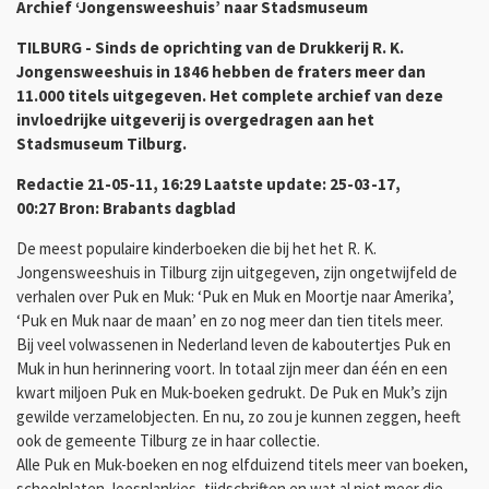
Archief ‘Jongensweeshuis’ naar Stadsmuseum
TILBURG - Sinds de oprichting van de Drukkerij R. K.
Jongensweeshuis in 1846 hebben de fraters meer dan
11.000 titels uitgegeven. Het complete archief van deze
invloedrijke uitgeverij is overgedragen aan het
Stadsmuseum Tilburg.
Redactie
21-05-11, 16:29
Laatste update: 25-03-17,
00:27
Bron: Brabants dagblad
De meest populaire kinderboeken die bij het het R. K.
Jongensweeshuis in Tilburg zijn uitgegeven, zijn ongetwijfeld de
verhalen over Puk en Muk: ‘Puk en Muk en Moortje naar Amerika’,
‘Puk en Muk naar de maan’ en zo nog meer dan tien titels meer.
Bij veel volwassenen in Nederland leven de kaboutertjes Puk en
Muk in hun herinnering voort. In totaal zijn meer dan één en een
kwart miljoen Puk en Muk-boeken gedrukt. De Puk en Muk’s zijn
gewilde verzamelobjecten. En nu, zo zou je kunnen zeggen, heeft
ook de gemeente Tilburg ze in haar collectie.
Alle Puk en Muk-boeken en nog elfduizend titels meer van boeken,
schoolplaten, leesplankjes, tijdschriften en wat al niet meer die