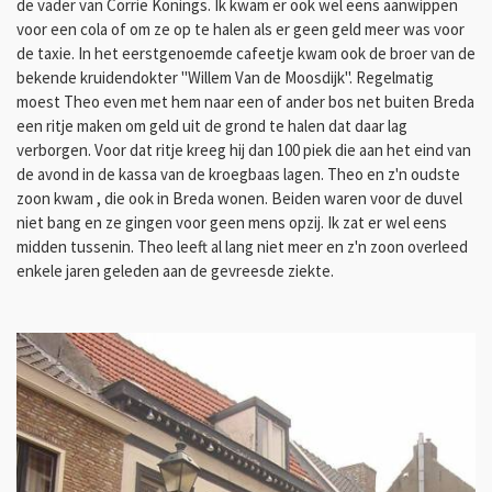
de vader van Corrie Konings. Ik kwam er ook wel eens aanwippen
voor een cola of om ze op te halen als er geen geld meer was voor
de taxie. In het eerstgenoemde cafeetje kwam ook de broer van de
bekende kruidendokter "Willem Van de Moosdijk". Regelmatig
moest Theo even met hem naar een of ander bos net buiten Breda
een ritje maken om geld uit de grond te halen dat daar lag
verborgen. Voor dat ritje kreeg hij dan 100 piek die aan het eind van
de avond in de kassa van de kroegbaas lagen. Theo en z'n oudste
zoon kwam , die ook in Breda wonen. Beiden waren voor de duvel
niet bang en ze gingen voor geen mens opzij. Ik zat er wel eens
midden tussenin. Theo leeft al lang niet meer en z'n zoon overleed
enkele jaren geleden aan de gevreesde ziekte.