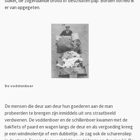
suiker, de zogenaamde brood of beschuiten pap. Borden vol heb ik
er van opgegeten.
De voddenboer
De mensen die deur aan deur hun goederen aan de man
probeerden te brengen zijn inmiddels uit ons straatbeeld
verdwenen. De voddenboer en de schillenboer kwamen met de
bakfiets of paard en wagen langs de deur en als vergoeding kreeg
je een windmolentje of een dubbeltje. Je zag ook de scharensliep