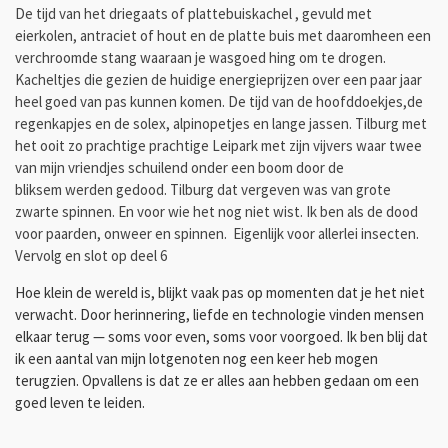
De tijd van het driegaats
of plattebuiskachel
, gevuld met
eierkolen, antraciet of hout en de platte buis met daaromheen een
verchroomde stang waaraan je wasgoed hing om te drogen.
Kacheltjes die gezien de huidige energieprijzen over een paar jaar
heel goed van pas kunnen komen. De tijd van de hoofddoekjes,de
regenkapjes en de solex, alpinopetjes en lange jassen. Tilburg met
het ooit zo prachtige prachtige Leipark met zijn vijvers waar twee
van mijn vriendjes schuilend onder een boom door de
bliksem werden gedood. Tilburg dat vergeven was van grote
zwarte spinnen. En voor wie het nog niet wist. Ik ben als de dood
voor paarden, onweer en spinnen. Eigenlijk voor allerlei insecten.
Vervolg en slot op deel 6
Hoe klein de wereld is, blijkt vaak pas op momenten dat je het niet
verwacht. Door herinnering, liefde en technologie vinden mensen
elkaar terug — soms voor even, soms voor voorgoed. Ik ben blij dat
ik een aantal van mijn lotgenoten nog een keer heb mogen
terugzien. Opvallens is dat ze er alles aan hebben gedaan om een
goed leven te leiden.