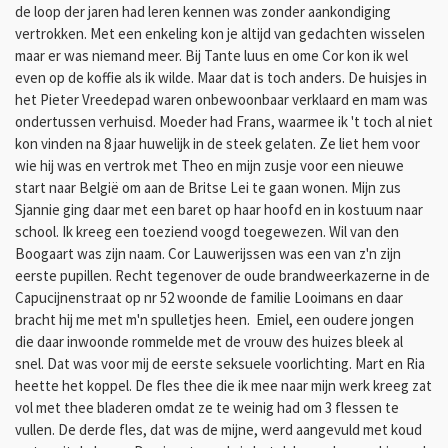
de loop der jaren had leren kennen was zonder aankondiging
vertrokken. Met een enkeling kon je altijd van gedachten wisselen
maar er was niemand meer. Bij Tante luus en ome Cor kon ik wel
even op de koffie als ik wilde. Maar dat is toch anders. De huisjes in
het Pieter Vreedepad waren onbewoonbaar verklaard en mam was
ondertussen verhuisd. Moeder had Frans, waarmee ik 't toch al niet
kon vinden
na 8 jaar huwelijk in de steek gelaten. Ze liet hem
voor
wie hij was en vertrok met Theo en mijn zusje voor een nieuwe
start naar België om aan de Britse Lei te gaan wonen. Mijn zus
Sjannie ging daar met een baret op haar hoofd en in kostuum naar
school. Ik kreeg een toeziend voogd toegewezen. Wil van den
Boogaart was zijn naam. Cor Lauwerijssen was een van z'n zijn
eerste pupillen. Recht tegenover de oude brandweerkazerne in de
Capucijnenstraat op nr 52 woonde de familie Looimans en daar
bracht hij me met m'n spulletjes heen. Emiel, een oudere jongen
die daar inwoonde rommelde met de vrouw des huizes bleek al
snel. Dat was voor mij de eerste seksuele voorlichting. Mart en Ria
heette het koppel. De fles thee die ik mee naar mijn werk kreeg zat
vol met thee bladeren omdat ze te weinig had om 3 flessen te
vullen. De derde fles, dat was de mijne, werd aangevuld met koud