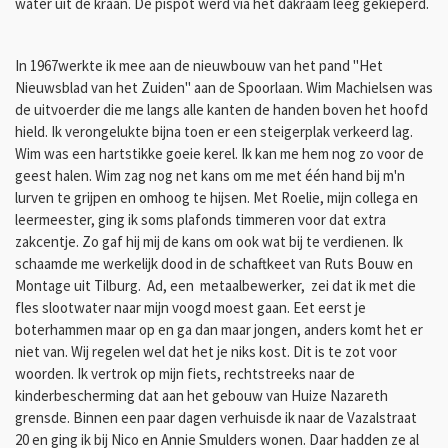
water uit de kraan. De pispot werd via het dakraam leeg gekieperd.
In 1967werkte ik mee aan de nieuwbouw van het pand "Het
Nieuwsblad van het Zuiden" aan de Spoorlaan. Wim Machielsen was
de uitvoerder die me langs alle kanten de handen boven het hoofd
hield. Ik verongelukte bijna toen er een steigerplak verkeerd lag.
Wim was een hartstikke goeie kerel. Ik kan me hem nog zo voor de
geest halen. Wim zag nog net kans om me met één hand bij m'n
lurven te grijpen en omhoog te hijsen. Met Roelie, mijn collega en
leermeester, ging ik soms plafonds timmeren voor dat extra
zakcentje. Zo gaf hij mij de kans om ook wat bij te verdienen. Ik
schaamde me werkelijk dood in de schaftkeet van Ruts Bouw en
Montage uit Tilburg. Ad, een metaalbewerker, zei dat ik met die
fles slootwater naar mijn voogd moest gaan. Eet eerst je
boterhammen maar op en ga dan maar jongen, anders komt het er
niet van. Wij regelen wel dat het je niks kost. Dit is te zot voor
woorden. Ik vertrok op mijn fiets, rechtstreeks naar de
kinderbescherming dat aan het gebouw van Huize Nazareth
grensde. Binnen een paar dagen verhuisde ik naar de Vazalstraat
20 en ging ik bij Nico en Annie Smulders wonen. Daar hadden ze al