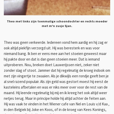
Theo met links zijn toenmalige schoondochter en rechts moeder
met m'n zusje Sjan.
Theo was geen verkeerde. Iedereen vond hem aardig en hij zag er
ook altijd piekfijn verzorgd uit. Hij was beresterk en was voor
niemand bang. Ik ben er eens mee aan het stoeien geweest maar
hij pakte door en dat is dan geen stoeien meer. Dat is iemand
uitproberen. Nou, breken doet Lauwerijssen niet, zeker niet
zonder slag of stoot. Jammer dat hij regelmatig de kroeg indook om
met zijn vingertje te zwaaien. Als je dikwijls een rondje geeft ben je
al snel razend populair. Als zijn geld was gestort moest hij eerst de
kasteleins afbetalen en was er niks meer over voor de rest van de
maand. Hij leende regelmatig bij mij en ik kreeg het ook altijd weer
netjes terug. Maar in principe holde hij altijd achter de feiten aan.
Hij was vaak te vinden in het Wiener cafe van Nel en Louis v/d Kaa ,
in den Belgiek bij Joke en Koos, of in de kroeg van Kees Konings,