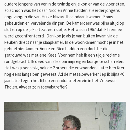
oudere jongens van ver in de twintig en je kon er van de vloer eten,
zo schoon was het daar. Nico en Annie hadden al eerder jongens
opgevangen die van Huize Nazareth vandaan kwamen. Soms
gebeurden er vervelende dingen. De kamerdeur was bijna altijd op
slot en op de ijskast zat een slotje. Het was in 1967 dat ik hiermee
werd geconfronteerd. Dan kon je als je van buiten kwam via de
keuken direct naar je slaapkamer. In de woonkamer mocht je in het
geheel niet komen. Annie en Nico hadden een dochter die
getrouwd was met ene Kees. Voor hem heb ik een tijdje reclame
rondgebracht. Ik deed van alles om mijn eigen kostje te scharrelen.
Het was goed volk, ook de 2 broers die er woonden. Later ben ik er
nog eens langs ben geweest. Ad de metaalbewerker liep ik bijna 40
jaar later tegen het lijf op een industrieterrein in het Zeeuwse
Tholen. Alweer zo'n toevalstreffer?