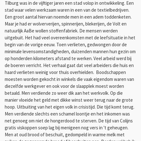
Tilburg was in de vijftiger jaren een stad volop in ontwikkeling. Een
stad waar velen werkzaam waren in een van de textielbedrijven.
Een groot aantal hiervan noemde men in een adem toddenketen.
Maar je had er wolververijen, spinnerijen, blekerijen, de Volt en
natuurlijk AaBe wollen stoffenfabriek. De mensen werden
uitgebuit. Het had veel overeenkomsten met de leefsituatie in het
begin van de vorige eeuw. Toen verlieten, gedwongen door de
minimale levensomstandigheden, duizenden mannen hun gezin om
op honderden kilometers afstand te werken. Veel arbeid werd bij
de boeren verricht. Het verhaal gaat dat veel arbeiders die huis en
haard verlieten weinig voor thuis overhielden. Boodschappen
moesten worden gekocht in winkels die vaak eigendom waren van
diezelfde werkgever en ook voor de slaapplek moest worden
betaald. Men verdiende zo weer dik aan het werkvolk. Op die
manier vloeide het geld met dikke winst weer terug naar de grote
hoop. Uitbuiting van het eigen volk in crisistijd. Die tijd komt terug.
Men verdiende slechts een schamel loontje en het inkomen was
net genoeg om niet de hongerdood te sterven. De tijd van Colijns
gratis viskoppen soep lag bij menigeen nog vers in 't geheugen.
Men at oud brood of beschuit, gedompeld in warme melk met