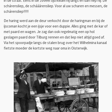
in de straat. Eens in de zoveel tijd kwam hij langs en dan riep hij: De
schárensliep, de schááárensliep. Voor al uw scharen en messen, de
schárensliep!!!!!
De haring werd aan de deur verkocht door de haringman en bij de
ijscoman kocht je een ijsje voor een duppie. Alles ging met de kar of
met paard en wagen. Je zag dan ook regelmatig een op hol
geslagen paard door Tilburg rennen en dat liep niet altijd goed af.
Via het spoorpadje langs de stalen brug over het Wilhelmina kanaal
fietste moeder de kortste weg naar oma in Oisterwijk.