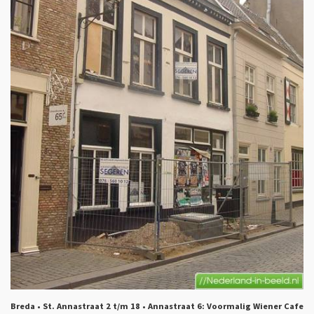
Breda • St. Annastraat 2 t/m 18 • Annastraat 6: Voormalig Wiener Cafe