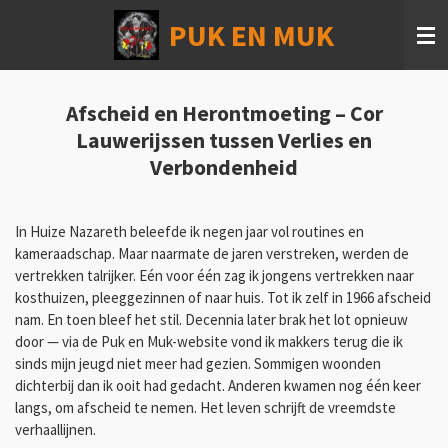
Ga
PUK EN MUK
direct
naar
de
hoofdinhoud
Afscheid en Herontmoeting – Cor
Lauwerijssen tussen Verlies en
Verbondenheid
In Huize Nazareth beleefde ik negen jaar vol routines en
kameraadschap. Maar naarmate de jaren verstreken, werden de
vertrekken talrijker. Eén voor één zag ik jongens vertrekken naar
kosthuizen, pleeggezinnen of naar huis. Tot ik zelf in 1966 afscheid
nam. En toen bleef het stil. Decennia later brak het lot opnieuw
door — via de Puk en Muk-website vond ik makkers terug die ik
sinds mijn jeugd niet meer had gezien. Sommigen woonden
dichterbij dan ik ooit had gedacht. Anderen kwamen nog één keer
langs, om afscheid te nemen. Het leven schrijft de vreemdste
verhaallijnen.