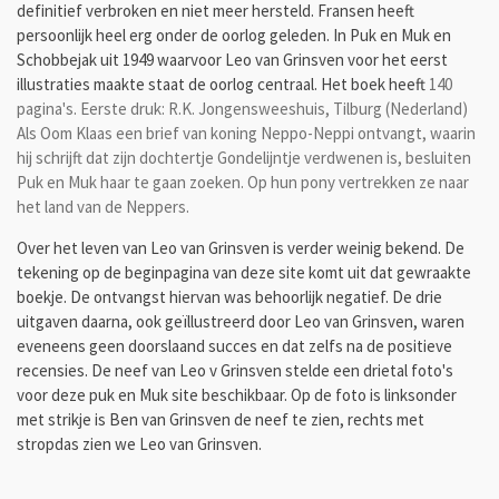
definitief verbroken en niet meer hersteld. Fransen heeft
persoonlijk heel erg onder de oorlog geleden. In Puk en Muk en
Schobbejak uit 1949 waarvoor Leo van Grinsven voor het eerst
illustraties maakte staat de oorlog centraal. Het boek heeft
140
pagina's. Eerste druk: R.K. Jongensweeshuis, Tilburg (Nederland)
Als Oom Klaas een brief van koning Neppo-Neppi ontvangt, waarin
hij schrijft dat zijn dochtertje Gondelijntje verdwenen is, besluiten
Puk en Muk haar te gaan zoeken. Op hun pony vertrekken ze naar
het land van de Neppers.
Over het leven van Leo van Grinsven is verder weinig bekend. De
tekening op de beginpagina van deze site komt uit dat gewraakte
boekje.
De ontvangst hiervan was behoorlijk negatief. De drie
uitgaven daarna, ook geïllustreerd door Leo van Grinsven, waren
eveneens geen doorslaand succes en dat zelfs na de positieve
recensies. De neef van Leo v Grinsven stelde een drietal foto's
voor deze puk en Muk site beschikbaar. Op de foto is linksonder
met strikje is Ben van Grinsven de neef te zien, rechts met
stropdas zien we Leo van Grinsven.