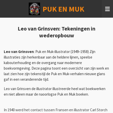
Ga
PUK EN MUK
direct
naar
de
hoofdinhoud
Leo van Grinsven: Tekeningen in
wederopbouw
Leo van Grinsven
: Puk en Muk-illustrator (1949–1958) Zijn
illustraties zijn herkenbaar aan de heldere lijnen, speelse
kabouterhouding en de overgang naar modernere
boekvormgeving. Deze pagina toont een overzicht van zijn werk en
laat zien hoe zijn tekenstijl de Puk en Muk-verhalen nieuwe glans
gaf in een veranderende tijd.
Leo van Grinsven de illustrator illustreerde heel wat boekwerken
en niet alleen maar de naoorlogse Puk en Muk boeken.
In 1940 werd het contact tussen Fransen en illustrator Carl Storch