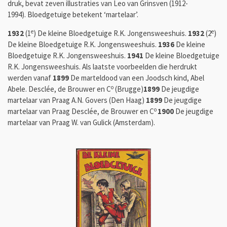
druk, bevat zeven illustraties van Leo van Grinsven (1912-
1994). Bloedgetuige betekent ‘martelaar’.
e
e
1932
(1
) De kleine Bloedgetuige R.K. Jongensweeshuis.
1932
(2
)
De kleine Bloedgetuige R.K. Jongensweeshuis.
1936
De kleine
Bloedgetuige R.K. Jongensweeshuis.
1941
De kleine Bloedgetuige
R.K. Jongensweeshuis. Als laatste voorbeelden die herdrukt
werden vanaf
1899
De marteldood van een Joodsch kind, Abel
o
Abele. Desclée, de Brouwer en C
(Brugge)
1899
De jeugdige
martelaar van Praag A.N. Govers (Den Haag)
1899
De jeugdige
o
martelaar van Praag Desclée, de Brouwer en C
1900
De jeugdige
martelaar van Praag W. van Gulick (Amsterdam).