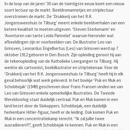
In de loop van de jaren ’30 van de twintigste eeuw komt een nieuw
soort lectuur op de markt. Beeldromannetjes en striplectuur
overstromen de markt. De ‘Drukkerij van het R.K.
Jongensweeshuis te Tilburg’ meent enkele beeldverhalen van een
betere kwaliteit te moeten uitgeven. ‘Steven Sterkenarm’ en
‘Avonturen van tante Leida Pannelat’ waarvan hieronder wat
afbeeldingen zijn er voorbeelden van. De illustrator Leo van
Grinsven, Leonardus Engelbertus (Leo) van Grinsven werd op 7
oktober 1912 geboren in Den Bosch. Zijn opleiding genoot hij aan
de tekenopleiding van de Katholieke Leergangen te Tilburg. Hij
werkte als cartoonist, boekillustrator en striptekenaar. Voor de
‘Drukkerij van het R.K. Jongensweeshuis te Tilburg’ heeft hij in elk
geval behoorlijk wat werk geleverd. In het boekje ‘Puk en Muk en
Schobbejak’ (1949) geschreven door Frans Fransen vinden we van
Leo van Grinsven enkele opmerkelijke illustraties. De Tweede
Wereldoorlog staat duidelijk centraal. Puk en Muk komen in een
land bezet door de Slokoppers. Schobbejak, een duidelijk
herkenbare Hitler-figuur, heeft er de leiding. Ook komen Puk en
Muk in een concentratiekamp terecht. “Ik zal jullie twee
ausradieren!!!”, geeft Schobbejak te kennen. Puk en Muk in een