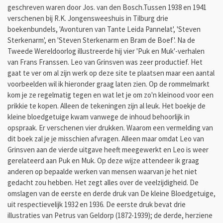
geschreven waren door Jos. van den Bosch.Tussen 1938 en 1941
verschenen bij R.K. Jongensweeshuis in Tilburg drie
boekenbundels, 'Avonturen van Tante Leida Pannelat', 'Steven
Sterkenarm', en 'Steven Sterkenarm en Bram de Boef'. Na de
Tweede Wereldoorlog illustreerde hij vier 'Puk en Muk'-verhalen
van Frans Franssen. Leo van Grinsven was zeer productief. Het
gaat te ver om al zijn werk op deze site te plaatsen maar een aantal
voorbeelden wil ik hieronder graag laten zien. Op de rommelmarkt
kom je ze regelmatig tegen en wat let je om zo'n kleinood voor een
prikkie te kopen. Alleen de tekeningen zijn al leuk. Het boekje de
kleine bloedgetuige kwam vanwege de inhoud behoorlijk in
opspraak. Er verschenen vier drukken. Waarom een vermelding van
dit boek zal je je misschien afvragen. Alleen maar omdat Leo van
Grinsven aan de vierde uitgave heeft meegewerkt en Leo is weer
gerelateerd aan Puk en Muk. Op deze wijze attendeer ik graag
anderen op bepaalde werken van mensen waarvan je het niet
gedacht zou hebben. Het zegt alles over de veelzijdigheid. De
o
mslagen van de eerste en derde druk van
De kleine Bloedgetuige,
uit respectievelijk 1932 en 1936. De eerste druk bevat drie
illustraties van Petrus van Geldorp (1872-1939); de derde, herziene