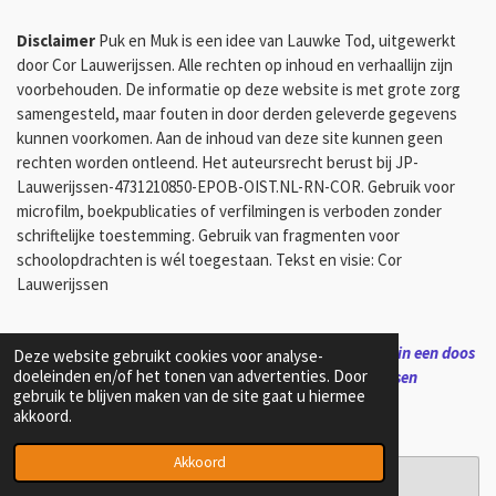
Disclaimer
Puk en Muk is een idee van Lauwke Tod, uitgewerkt
door Cor Lauwerijssen. Alle rechten op inhoud en verhaallijn zijn
voorbehouden. De informatie op deze website is met grote zorg
samengesteld, maar fouten in door derden geleverde gegevens
kunnen voorkomen. Aan de inhoud van deze site kunnen geen
rechten worden ontleend. Het auteursrecht berust bij JP-
Lauwerijssen-4731210850-EPOB-OIST.NL-RN-COR. Gebruik voor
microfilm, boekpublicaties of verfilmingen is verboden zonder
schriftelijke toestemming. Gebruik van fragmenten voor
schoolopdrachten is wél toegestaan. Tekst en visie: Cor
Lauwerijssen
“Wat verdwenen lijkt, leeft voort in herinnering. Soms in een doos
Deze website gebruikt cookies voor analyse-
doeleinden en/of het tonen van advertenties. Door
op zolder, soms op een plek als deze.”
—
Cor Lauwerijssen
gebruik te blijven maken van de site gaat u hiermee
akkoord.
Akkoord
Maak jouw eigen website met