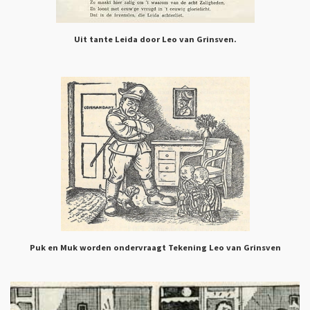
Uit tante Leida door Leo van Grinsven.
Puk en Muk worden ondervraagt Tekening Leo van Grinsven