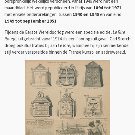
oorspronkelijk wekelijks verscheen. Vanaf 1946 werd het een
maandblad. Het werd gepubliceerd in Parijs van
1894 tot 1971
,
met enkele onderbrekingen: tussen
1940 en 1945
en van eind
1949 tot september 1951
.
Tijdens de Eerste Wereldoorlog werd een speciale editie,
Le Rire
Rouge
, uitgebracht vanaf 1914 als een "oorlogsuitgave". Carl Storch
droeg ook illustraties bij aan
Le Rire
, waarmee hij zijn kenmerkende
stijl verder verspreidde binnen de Franse kunst- en satirewereld.