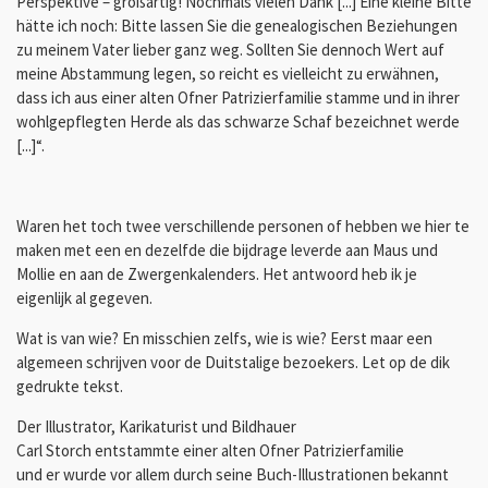
Perspektive – großartig! Nochmals vielen Dank [...] Eine kleine Bitte
hätte ich noch: Bitte lassen Sie die genealogischen Beziehungen
zu meinem Vater lieber ganz weg. Sollten Sie dennoch Wert auf
meine Abstammung legen, so reicht es vielleicht zu erwähnen,
dass ich aus einer alten Ofner Patrizierfamilie stamme und in ihrer
wohlgepflegten Herde als das schwarze Schaf bezeichnet werde
[...]“.
Waren het toch twee verschillende personen of hebben we hier te
maken met een en dezelfde die bijdrage leverde aan Maus und
Mollie en aan de Zwergenkalenders. Het antwoord heb ik je
eigenlijk al gegeven.
Wat is van wie? En misschien zelfs, wie is wie? Eerst maar een
algemeen schrijven voor de Duitstalige bezoekers. Let op de dik
gedrukte tekst.
Der Illustrator, Karikaturist und Bildhauer
Carl Storch entstammte einer alten Ofner Patrizierfamilie
und er wurde vor allem durch seine Buch-Illustrationen bekannt