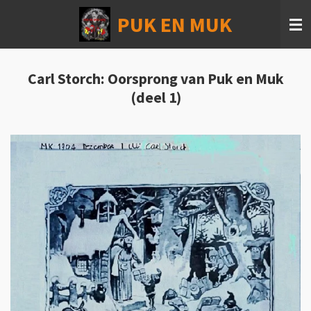
Ga
PUK EN MUK
direct
naar
de
hoofdinhoud
Carl Storch: Oorsprong van Puk en Muk
(deel 1)