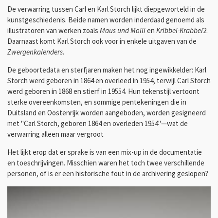
De verwarring tussen Carl en Karl Storch lijkt diepgeworteld in de
kunstgeschiedenis. Beide namen worden inderdaad genoemd als
illustratoren van werken zoals
Maus und Molli
en
Kribbel-Krabbel
2
.
Daarnaast komt Karl Storch ook voor in enkele uitgaven van de
Zwergenkalenders
.
De geboortedata en sterfjaren maken het nog ingewikkelder: Karl
Storch werd geboren in 1864 en overleed in 1954, terwijl Carl Storch
werd geboren in 1868 en stierf in 1955
4
. Hun tekenstijl vertoont
sterke overeenkomsten, en sommige pentekeningen die in
Duitsland en Oostenrijk worden aangeboden, worden gesigneerd
met "Carl Storch, geboren 1864 en overleden 1954"—wat de
verwarring alleen maar vergroot
Het lijkt erop dat er sprake is van een mix-up in de documentatie
en toeschrijvingen. Misschien waren het toch twee verschillende
personen, of is er een historische fout in de archivering geslopen?