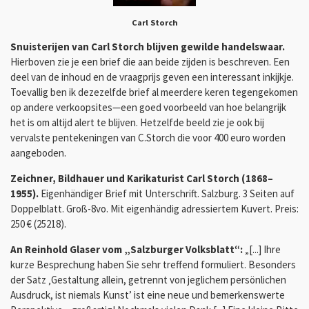
Carl Storch
Snuisterijen van Carl Storch blijven gewilde handelswaar.
Hierboven zie je een brief die aan beide zijden is beschreven. Een
deel van de inhoud en de vraagprijs geven een interessant inkijkje.
Toevallig ben ik dezezelfde brief al meerdere keren tegengekomen
op andere verkoopsites—een goed voorbeeld van hoe belangrijk
het is om altijd alert te blijven. Hetzelfde beeld zie je ook bij
vervalste pentekeningen van C.Storch die voor 400 euro worden
aangeboden.
Zeichner, Bildhauer und Karikaturist Carl Storch (1868–
1955).
Eigenhändiger Brief mit Unterschrift. Salzburg. 3 Seiten auf
Doppelblatt. Groß-8vo. Mit eigenhändig adressiertem Kuvert. Preis:
250 € (25218).
An Reinhold Glaser vom „Salzburger Volksblatt“:
„[...] Ihre
kurze Besprechung haben Sie sehr treffend formuliert. Besonders
der Satz ‚Gestaltung allein, getrennt von jeglichem persönlichen
Ausdruck, ist niemals Kunst’ ist eine neue und bemerkenswerte