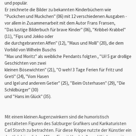
und populär.
Er zeichnete die Bilder zu bekannten Kinderbüchern wie
"Puckchen und Muckchen" (06) mit 12 verschiedenen Ausgaben -
vor allem in Zusammenarbeit mit dem Autor Frans Fransen,
"Das lustige Bilderbuch für brave Kinder" (06), "Kribbel-Krabbel"
(11), "Fips und Jokko oder
die durchgebrannten Affen" (12), "Maus und Molli" (20), die dem
Vorbild von Wilhelm Buschs
"Max und Moritz" als weibliche Pendants folgten , "Ui! 5 gar drollige
Geschichten von zwei
kleinen Bösewichten" (21), "O weh! 3 Tage Ferien für Fritz und
Greti" (24), "Vom Hasen
und Igel und anderem Getier" (25), "Beim Osterhasen" (29), "Die
Schildbürger" (30)
und "Hans im Glück" (35).
Mit einem kleinen Augenzwinkern sind die humoristisch
gestalteten Figuren des Salzburger Grafikers und Karikaturisten
Carl Storch zu betrachten. Für diese Krippe nutzte der Künstler ein