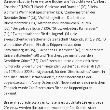
Daneben illustrierte er weitere Bücher wie "Gedichte von Adelbert
Chamisso" (1890),"Uhlands Gedichte und Dramen" (00), "Heinz
Wolframs Weihnachtsgeschenke" (25), "Zaubermärchen der
Gebrüder Grimm" (25), "Aufrichtigkeiten - Der heitere
Bücherschrank" (25), "Märchen von unheimlichen Leuten"
(26), "Der getreue Eckart" (30), "Struwwelpeters Kameraden"
(31), "Zwergenkalender für die Jugend" (31), die
zweiwöchentlich erscheinende Zeitschrift "Jugendlust" (32-39), "O
Wunna über Wunna - Ein altes Krippenlied aus dem
Salzkammergut" (45), "Lachendes Österreich" (48), "Steinbreners
Universalkalender" (50) und "Märchen, gesammelt von den
Gebrüdern Grimm" (52). Carl Storch steuerte zudem zahlreiche
humorvolle Bilder für die "Fliegenden Blätter" bei, wo er ab 1897
bis 1925 über 820 Beiträge schuf, für den "Simplicissimus" sowie in
den 30er Jahren "Ostmarkkinder", einer Kinderbeilage der
Jugendzeitschrift "Jung-Österreich". Neben seiner zeichnerischen
Tätigkeit wurde Carl Storch auch für seine Krippenfiguren
bekannt.
Binnen het brede scala van kunstenaars uit de late 19e en vroege
20e eeuw werden illustratoren, waaronder Carl Storch, sterk